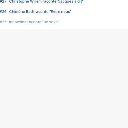
#27 : Christophe Willem raconte "Jacques a dit"
#26 : Chimène Badi raconte "Entre nous"
#25 : Indochine raconte "3e sexe"
#24 : Zaho raconte "C'est chelou"
#23 : Patrick Bruel raconte "Au café des délices"
#22 : Kyo raconte "Le chemin"
#21 : Nolwenn Leroy raconte "Cassé"
#20 : Patrick Hernandez raconte "Born to be alive"
#19 : Lorie raconte "Près de moi"
#18 : Michael Jones raconte "A nos actes manqués" (avec Jean-Jacque
#17 : Khaled raconte "Aïcha"
#16 : Corneille raconte "Parce qu'on vient de loin"
#15 : Indochine raconte "L'aventurier"