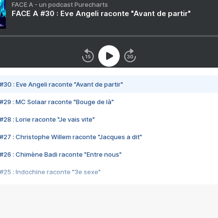
FACE A - un podcast Purecharts
FACE A #30 : Eve Angeli raconte "Avant de partir"
#30 : Eve Angeli raconte "Avant de partir"
#29 : MC Solaar raconte "Bouge de là"
28 : Lorie raconte "Je vais vite"
#27 : Christophe Willem raconte "Jacques a dit"
#26 : Chimène Badi raconte "Entre nous"
#25 : Indochine raconte "3e sexe"
#24 : Zaho raconte "C'est chelou"
#23 : Patrick Bruel raconte "Au café des délices"