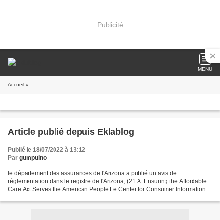
Publicité
MENU
Accueil
»
Article publié depuis Eklablog
Publié le 18/07/2022 à 13:12
Par
gumpuino
le département des assurances de l'Arizona a publié un avis de
réglementation dans le registre de l'Arizona, (21 A. Ensuring the Affordable
Care Act Serves the American People Le Center for Consumer Information
and Insurance Oversight (CCIIO) est chargé...