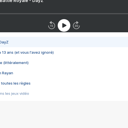
 Battle Royale - DayZ
 DayZ
 a 13 ans (et vous l'avez ignoré)
e (littéralement)
im Rayan
 toutes les règles
s les jeux vidéo
us choquant de Rockstar ? - Le scandale BULLY
e plus moche de Steam
du RÊVE tourne au CAUCHEMAR